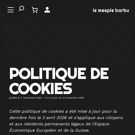
Aller
au
le meeple barbu
contenu
LE
NDE
 JEU
EMENTS
POLITIQUE DE
COOKIES
MATION
EUX
publié le
7 novembre 2023
• mis à jour le
15 novembre 2023
Cette politique de cookies a été mise à jour pour la
dernière fois le 2 avril 2026 et s’applique aux citoyens
et aux résidents permanents légaux de l’Espace
Économique Européen et de la Suisse.