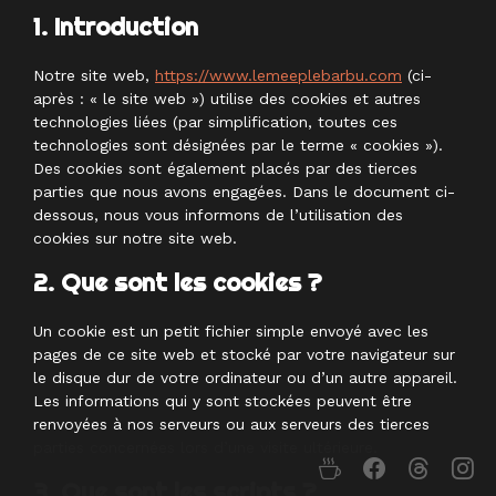
1. Introduction
Notre site web,
https://www.lemeeplebarbu.com
(ci-
après : « le site web ») utilise des cookies et autres
technologies liées (par simplification, toutes ces
technologies sont désignées par le terme « cookies »).
Des cookies sont également placés par des tierces
parties que nous avons engagées. Dans le document ci-
dessous, nous vous informons de l’utilisation des
cookies sur notre site web.
2. Que sont les cookies ?
Un cookie est un petit fichier simple envoyé avec les
pages de ce site web et stocké par votre navigateur sur
le disque dur de votre ordinateur ou d’un autre appareil.
Les informations qui y sont stockées peuvent être
renvoyées à nos serveurs ou aux serveurs des tierces
parties concernées lors d’une visite ultérieure.
CONTACT
FACEBOO
THRE
I
3. Que sont les scripts ?