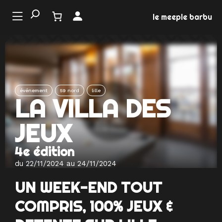
Aller
au
le meeple barbu
contenu
LE
NDE
 JEU
événement
59 nord
lille
LA VILLA DES
NEMENTS
JEUX
MATION
4e édition
EUX
du 22/11/2024 au 24/11/2024
UN WEEK-END TOUT
COMPRIS, 100% JEUX &