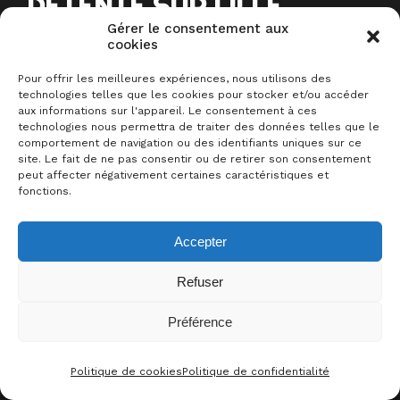
DETENTE SUR LILLE
Gérer le consentement aux
cookies
Ce week-end, c’est à proximité de
Pour offrir les meilleures expériences, nous utilisons des
Lille
, que s’organise
La Villa Des
technologies telles que les cookies pour stocker et/ou accéder
aux informations sur l'appareil. Le consentement à ces
Jeux
–
VDJ
-.
technologies nous permettra de traiter des données telles que le
Cette fois-ci c’est une édition
haut
comportement de navigation ou des identifiants uniques sur ce
site. Le fait de ne pas consentir ou de retirer son consentement
de gamme
qui sera proposée à nos
peut affecter négativement certaines caractéristiques et
fonctions.
15 participants
!
Accepter
Sommaire
Refuser
La Villa Des Jeux #4 en détail
Préférence
+2
J’Y ÉTAIS !
Mais la Villa Des Jeux c’est
quoi ?
Politique de cookies
Politique de confidentialité
CONTACT
FACEBOO
THRE
I
Une team exceptionnelle