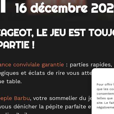
T
16 décembre 20
AGEOT, LE JEU EST TOU
PARTIE !
nce conviviale garantie
: parties rapides,
égiques et éclats de rire vous attendent à
e table.
Pour offrir
que les coo
consenteme
eple Barbu
, votre sommelier du jeu, sera 
telles que
site. Le fa
vous dénicher la pépite parfaite et vous in
négativemen