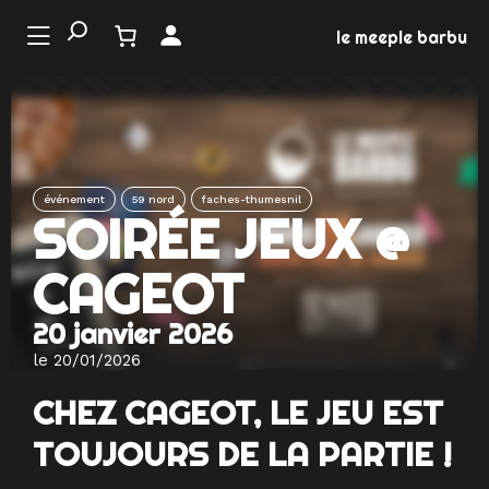
Aller
au
le meeple barbu
contenu
LE
NDE
 JEU
événement
59 nord
faches-thumesnil
SOIRÉE JEUX @
NEMENTS
CAGEOT
MATION
20 janvier 2026
EUX
le 20/01/2026
CHEZ CAGEOT, LE JEU EST
TOUJOURS DE LA PARTIE !