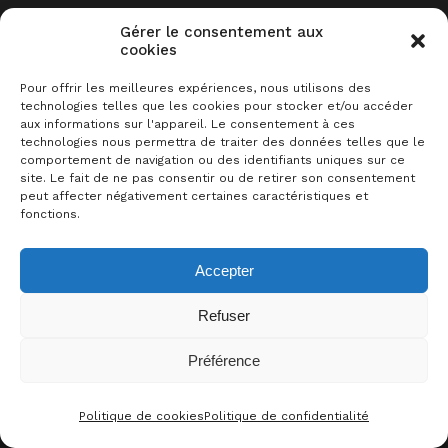
Ambiance conviviale garantie
:
Gérer le consentement aux
cookies
parties rapides, défis stratégiques
et éclats de rire vous attendent à
Pour offrir les meilleures expériences, nous utilisons des
technologies telles que les cookies pour stocker et/ou accéder
chaque table.
aux informations sur l'appareil. Le consentement à ces
technologies nous permettra de traiter des données telles que le
comportement de navigation ou des identifiants uniques sur ce
Le Meeple Barbu
, votre sommelier
site. Le fait de ne pas consentir ou de retirer son consentement
peut affecter négativement certaines caractéristiques et
du jeu, sera là pour vous dénicher
fonctions.
la pépite parfaite et vous initier en
un clin d’œil.
Accepter
Refuser
Seul, à deux ou en bande, c’est
l’occasion rêvée de partager un bon
Préférence
0
J’Y ÉTAIS !
moment et de faire de belles
Politique de cookies
Politique de confidentialité
rencontres autour d’une partie
CONTACT
FACEBOO
THRE
I