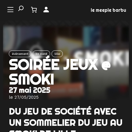
Aller
au
le meeple barbu
contenu
LE
NDE
 JEU
événement
59 nord
lille
SOIRÉE JEUX @
NEMENTS
SMOKI
MATION
27 mai 2025
EUX
le 27/05/2025
DU JEU DE SOCIÉTÉ AVEC
UN SOMMELIER DU JEU AU