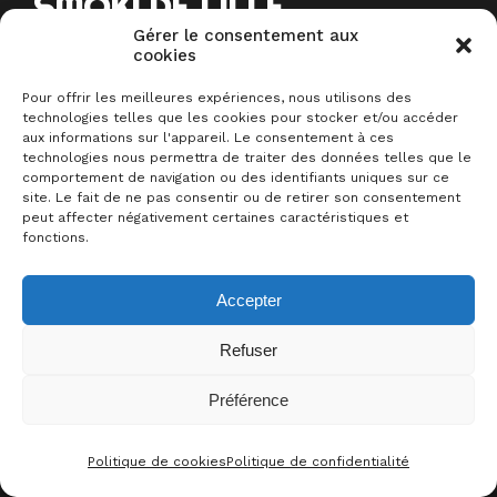
SMOKI DE LILLE
Gérer le consentement aux
cookies
Préparez vos dés et vos papilles !
Pour offrir les meilleures expériences, nous utilisons des
Le Meeple Barbu est super excité
technologies telles que les cookies pour stocker et/ou accéder
aux informations sur l'appareil. Le consentement à ces
de vous retrouver pour une
soirée
technologies nous permettra de traiter des données telles que le
jeux de société inédite au Smoki de
comportement de navigation ou des identifiants uniques sur ce
site. Le fait de ne pas consentir ou de retirer son consentement
Lille
!
peut affecter négativement certaines caractéristiques et
fonctions.
Ce tout nouveau spot sur le
Quai
Accepter
de l’Ouest
, avec son ambiance
décontractée et
ses saveurs
Refuser
asiatiques
, est le cadre parfait pour
Préférence
une session ludique mémorable.
+1
J’Y ÉTAIS !
Politique de cookies
Politique de confidentialité
CONTACT
FACEBOO
THRE
I