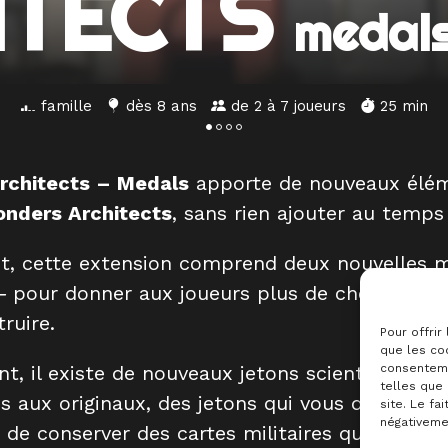
ITECTS
medal
famille
dès 8 ans
de 2 à 7 joueurs
25 min
rchitects – Medals
apporte de nouveaux élém
nders Architects
, sans rien ajouter au temps 
, cette extension comprend deux nouvelles m
 –
pour donner aux joueurs plus de choix quant 
ruire.
Pour offrir
que les coo
, il existe de nouveaux jetons scientifiques 
consenteme
telles que
 aux originaux, des jetons qui vous donnent la
site. Le fa
négativemen
 de conserver des cartes militaires que vous d