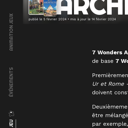
ARCH
ANIMATION JEUX
publié le
5 février 2024
• mis à jour le
14 février 2024
7 Wonders A
de base
7 Wo
ÉVÉNEMENTS
Premièrement
Ur et Rome
doivent const
Deuxièmement
être mélangés
par exemple,