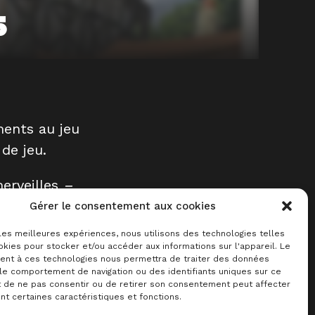
s
ents au jeu
de jeu.
erveilles
–
à ce qu’ils
Gérer le consentement aux cookies
 les meilleures expériences, nous utilisons des technologies telles
kies pour stocker et/ou accéder aux informations sur l'appareil. Le
qui peuvent
nt à ces technologies nous permettra de traiter des données
 le comportement de navigation ou des identifiants uniques sur ce
 possibilité,
it de ne pas consentir ou de retirer son consentement peut affecter
t certaines caractéristiques et fonctions.
éfausseriez