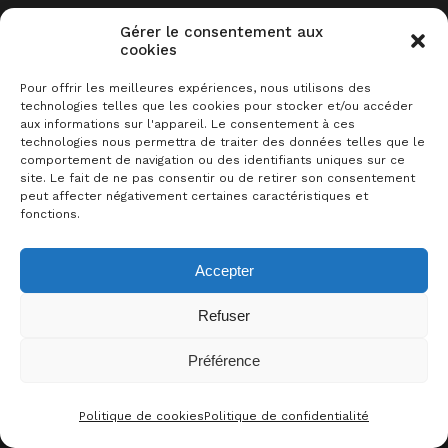
Sommaire
Gérer le consentement aux
cookies
Description
Pour offrir les meilleures expériences, nous utilisons des
Acheter le jeu sur …
technologies telles que les cookies pour stocker et/ou accéder
aux informations sur l'appareil. Le consentement à ces
Plus de liens
technologies nous permettra de traiter des données telles que le
comportement de navigation ou des identifiants uniques sur ce
Sur le même sujet
site. Le fait de ne pas consentir ou de retirer son consentement
peut affecter négativement certaines caractéristiques et
Les commentaires
fonctions.
Accepter
Refuser
DESCRIPTION
Préférence
0
J’AIME CE JEU !
Analyser, assembler, admirer — dans
Politique de cookies
Politique de confidentialité
CONTACT
FACEBOO
THRE
I
Behind
, vous trouverez trois scènes à