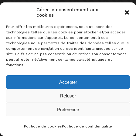
Gérer le consentement aux
cookies
Pour offrir les meilleures expériences, nous utilisons des
SUR LE MÊME SUJET
technologies telles que les cookies pour stocker et/ou accéder
aux informations sur l'appareil. Le consentement à ces
technologies nous permettra de traiter des données telles que le
comportement de navigation ou des identifiants uniques sur ce
site. Le fait de ne pas consentir ou de retirer son consentement
peut affecter négativement certaines caractéristiques et
fonctions.
Accepter
hypomètre
sélection
HYPOMÈTRE DE LA VILLA DES
Refuser
JEUX 2E ÉDITION
Préférence
0
J’AIME CE JEU !
Politique de cookies
Politique de confidentialité
CONTACT
FACEBOO
THRE
I