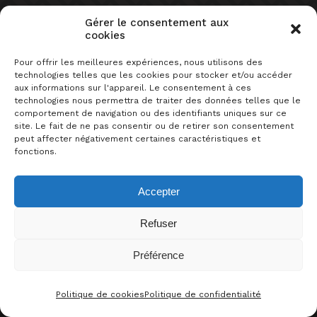
Gérer le consentement aux
cookies
Pour offrir les meilleures expériences, nous utilisons des
PLUS DE LIENS
technologies telles que les cookies pour stocker et/ou accéder
aux informations sur l'appareil. Le consentement à ces
technologies nous permettra de traiter des données telles que le
PLAYLIST
comportement de navigation ou des identifiants uniques sur ce
site. Le fait de ne pas consentir ou de retirer son consentement
SUR LE MÊME SUJET
peut affecter négativement certaines caractéristiques et
fonctions.
Accepter
Refuser
Préférence
0
J’AIME CE JEU !
hypomètre
sélection
HYPOMÈTRE DE LA VILLA DES
Politique de cookies
Politique de confidentialité
CONTACT
FACEBOO
THRE
I
JEUX 2E ÉDITION