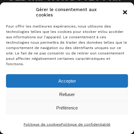
L’ÉDITEUR
Gérer le consentement aux
cookies
Osez entrer dans
Dragonwood
! Au
Pour offrir les meilleures expériences, nous utilisons des
technologies telles que les cookies pour stocker et/ou accéder
cœur de cette forêt mythique se
aux informations sur l'appareil. Le consentement à ces
technologies nous permettra de traiter des données telles que le
cachent des ogres en colère, des
comportement de navigation ou des identifiants uniques sur ce
gobelins gloussants et même les
site. Le fait de ne pas consentir ou de retirer son consentement
peut affecter négativement certaines caractéristiques et
célèbres et redoutables cracheurs
fonctions.
de feu eux-mêmes !
Accepter
Refuser
Sommaire
Préférence
0
J’AIME CE JEU !
Principe
Jouabilité
Politique de cookies
Politique de confidentialité
CONTACT
FACEBOO
THRE
I
Acheter le jeu sur …