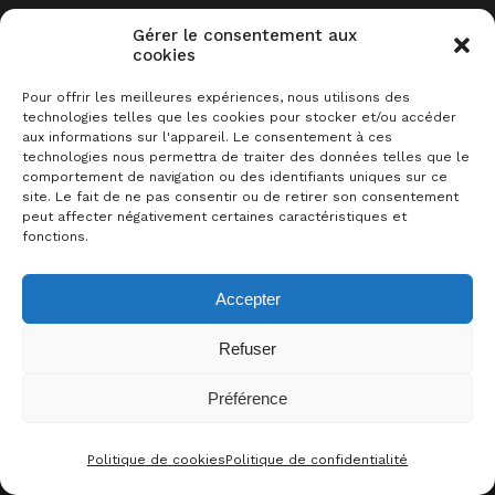
Sommaire
Gérer le consentement aux
cookies
Description
Pour offrir les meilleures expériences, nous utilisons des
Acheter le jeu sur …
technologies telles que les cookies pour stocker et/ou accéder
aux informations sur l'appareil. Le consentement à ces
Plus de liens
technologies nous permettra de traiter des données telles que le
comportement de navigation ou des identifiants uniques sur ce
Les commentaires
site. Le fait de ne pas consentir ou de retirer son consentement
peut affecter négativement certaines caractéristiques et
fonctions.
Accepter
DESCRIPTION
Refuser
Préférence
Duck & Cover
est un jeu loufoque de 20
0
J’AIME CE JEU !
minutes où le but est de limiter au
Politique de cookies
Politique de confidentialité
CONTACT
FACEBOO
THRE
I
maximum les éclaboussures d’eau