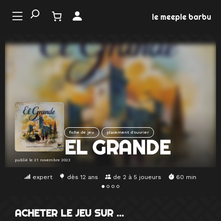
Aller
au
le meeple barbu
contenu
LE
ONDE
U JEU
EMENTS
fiche de jeu
placement d’ouvrier
MATION
EL GRANDE
EUX
publié le
21 novembre 2023
expert
dès 12 ans
de 2 à 5 joueurs
60 min
ACHETER LE JEU SUR …