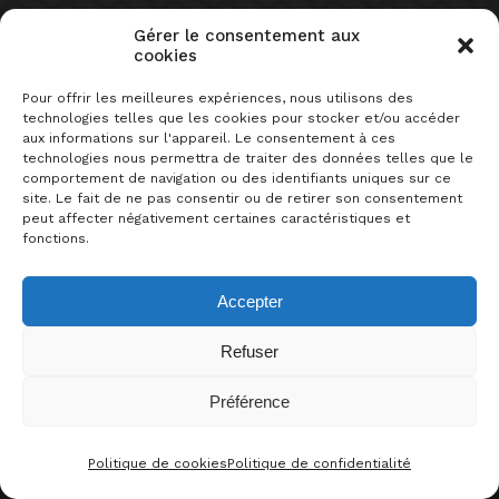
Gérer le consentement aux
cookies
Pour offrir les meilleures expériences, nous utilisons des
SUR LE MÊME SUJET
technologies telles que les cookies pour stocker et/ou accéder
aux informations sur l'appareil. Le consentement à ces
technologies nous permettra de traiter des données telles que le
comportement de navigation ou des identifiants uniques sur ce
site. Le fait de ne pas consentir ou de retirer son consentement
peut affecter négativement certaines caractéristiques et
fonctions.
Accepter
hypomètre
sélection
HYPOMÈTRE DE LA VILLA DES
Refuser
JEUX 2E ÉDITION
Préférence
0
J’AIME CE JEU !
Politique de cookies
Politique de confidentialité
CONTACT
FACEBOO
THRE
I