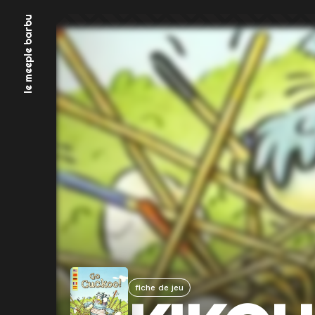
Aller
le meeple barbu
au
contenu
fiche de jeu