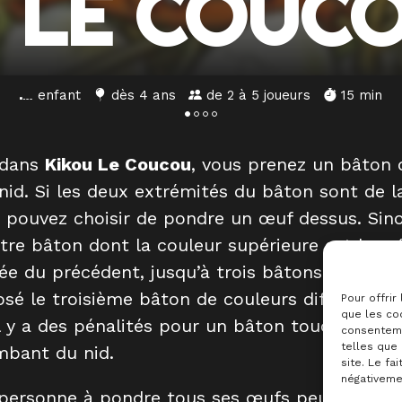
 LE COUC
enfant
dès 4 ans
de 2 à 5 joueurs
15 min
 dans
Kikou Le Coucou
, vous prenez un bâton 
 nid. Si les deux extrémités du bâton sont de
s pouvez choisir de pondre un œuf dessus. Sin
tre bâton dont la couleur supérieure est la 
ée du précédent, jusqu’à trois bâtons. Après a
sé le troisième bâton de couleurs différentes,
Pour offrir
que les coo
Il y a des pénalités pour un bâton touchant le 
consenteme
telles que
mbant du nid.
site. Le fa
négativemen
personne à pondre tous ses œufs peut alors p