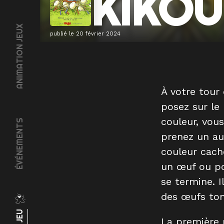
KIKOU
ANIMATION JEUX
publié le
20 février 2024
À votre tour
posez sur le
couleur, vou
ÉVÉNEMENTS
prenez un au
couleur cach
un œuf ou po
se termine. 
des œufs to
La première 