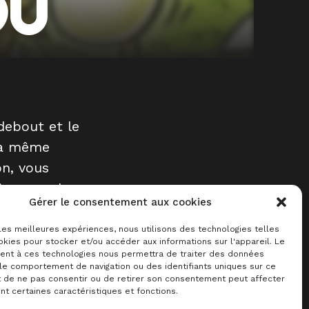
OU
debout et le
 la même
on, vous
même que la
Gérer le consentement aux cookies
voir pondu
 votre tour
 les meilleures expériences, nous utilisons des technologies telles
kies pour stocker et/ou accéder aux informations sur l'appareil. Le
sol ou pour
nt à ces technologies nous permettra de traiter des données
 le comportement de navigation ou des identifiants uniques sur ce
it de ne pas consentir ou de retirer son consentement peut affecter
t certaines caractéristiques et fonctions.
oser le