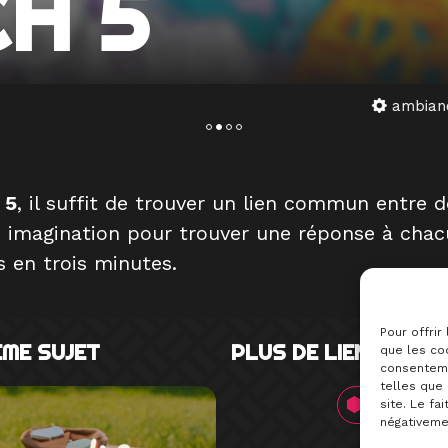
H 5
ambiance
association d’idées
dés
2021
 5
, il suffit de trouver un lien commun entre d
re imagination pour trouver une réponse à chac
 en trois minutes.
Pour offrir
ÊME SUJET
PLUS DE LIENS
que les coo
consenteme
telles que
MYLUDO
site. Le fa
négativemen