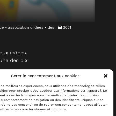
eux icônes.
une des dix
Gérer le consentement aux cookies
 les meilleures expériences, nous utilisons des technologies telles
kies pour stocker et/ou accéder aux informations sur l'appareil. Le
nt à ces technologies nous permettra de traiter des données
 le comportement de navigation ou des identifiants uniques sur ce
it de ne pas consentir ou de retirer son consentement peut affecter
t certaines caractéristiques et fonctions.