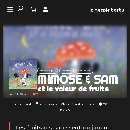
Aller
au
le meeple barbu
contenu
LE
ONDE
U JEU
EMENTS
fiche de jeu
équipe
déduction
MIMOSE & SAM
MATION
et le voleur de fruits
EUX
publié le
29 janvier 2025
enfant
dès 5 ans
de 2 à 4 joueurs
20 min
Les fruits disparaissent du jardin !