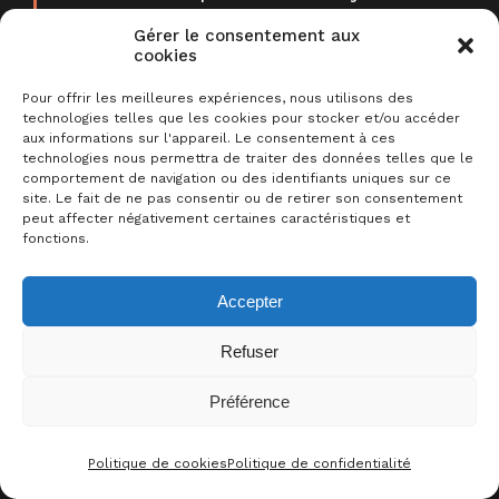
Mimose, Sam et leur ami
tentent
Gérer le consentement aux
de découvrir qui ou quoi les vole !
cookies
Pour offrir les meilleures expériences, nous utilisons des
technologies telles que les cookies pour stocker et/ou accéder
aux informations sur l'appareil. Le consentement à ces
Sommaire
technologies nous permettra de traiter des données telles que le
comportement de navigation ou des identifiants uniques sur ce
Description
site. Le fait de ne pas consentir ou de retirer son consentement
peut affecter négativement certaines caractéristiques et
Acheter le jeu sur …
fonctions.
Plus de liens
Accepter
Sur le même sujet
Refuser
Les commentaires
Préférence
0
J’AIME CE JEU !
Politique de cookies
Politique de confidentialité
CONTACT
FACEBOO
THRE
I