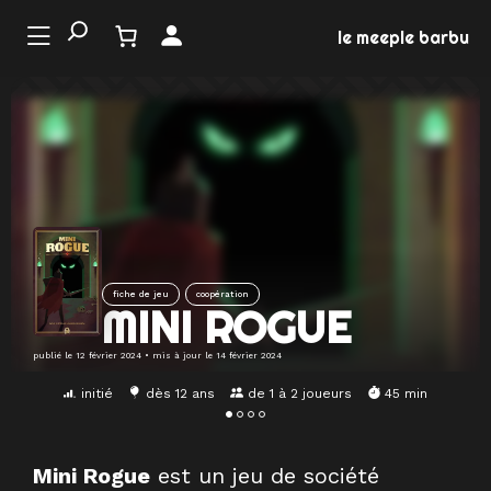
Aller
au
le meeple barbu
contenu
LE
ONDE
U JEU
EMENTS
fiche de jeu
coopération
MATION
MINI ROGUE
EUX
publié le
12 février 2024
• mis à jour le
14 février 2024
initié
dès 12 ans
de 1 à 2 joueurs
45 min
Mini Rogue
est un jeu de société