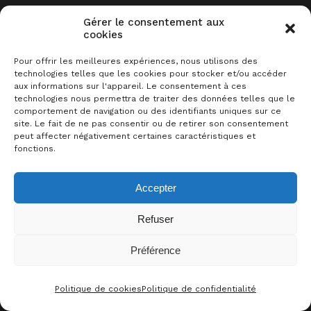
minimaliste de type donjon dans lequel
Gérer le consentement aux
un ou deux joueurs plongent dans un
cookies
donjon profond afin d’obtenir un rubis
Pour offrir les meilleures expériences, nous utilisons des
mystérieux appelé Og’s Blood.
technologies telles que les cookies pour stocker et/ou accéder
aux informations sur l'appareil. Le consentement à ces
technologies nous permettra de traiter des données telles que le
Les joueurs doivent choisir comment
comportement de navigation ou des identifiants uniques sur ce
site. Le fait de ne pas consentir ou de retirer son consentement
dépenser leurs ressources pour être
peut affecter négativement certaines caractéristiques et
suffisamment puissants pour affronter
fonctions.
des monstres et des dangers toujours
Accepter
plus difficiles. Les niveaux et les
rencontres générés aléatoirement font
Refuser
de chaque partie une expérience
Préférence
unique !
0
J’AIME CE JEU !
—description de l’éditeur
Politique de cookies
Politique de confidentialité
CONTACT
FACEBOO
THRE
I