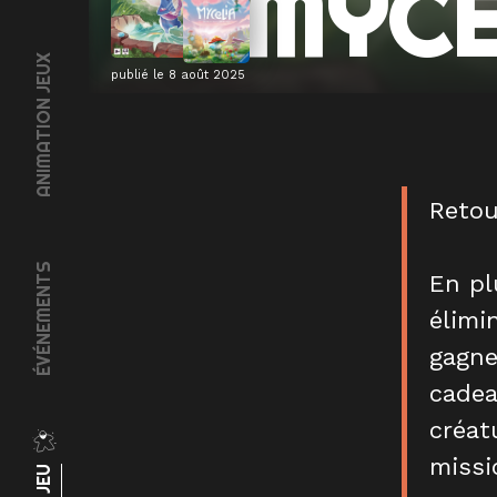
MYCE
ANIMATION JEUX
publié le
8 août 2025
Retou
ÉVÉNEMENTS
En pl
élimi
gagne
cadea
créat
missi