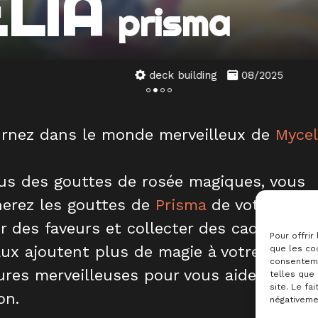
LIA
prisma
deck building
08/2025
rnez dans le monde merveilleux de
Mycel
us des gouttes de rosée magiques, vous
nerez les gouttes de
Prisma
de votre forêt
r des faveurs et collecter des cadeaux. C
Pour offrir
ux ajoutent plus de magie à votre équipe
que les coo
consenteme
ures merveilleuses pour vous aider dans v
telles que
site. Le fa
on.
négativemen