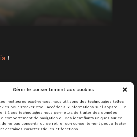
ia
!
 pour
Gérer le consentement aux cookies
es
 les meilleures expériences, nous utilisons des technologies telles
 de
kies pour stocker et/ou accéder aux informations sur l'appareil. Le
nt à ces technologies nous permettra de traiter des données
otre
 le comportement de navigation ou des identifiants uniques sur ce
it de ne pas consentir ou de retirer son consentement peut affecter
t certaines caractéristiques et fonctions.