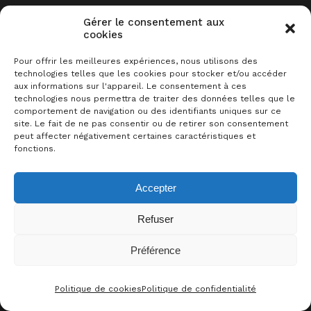
Sommaire
Gérer le consentement aux
cookies
Description
Pour offrir les meilleures expériences, nous utilisons des
Acheter le jeu sur …
technologies telles que les cookies pour stocker et/ou accéder
aux informations sur l'appareil. Le consentement à ces
Plus de liens
technologies nous permettra de traiter des données telles que le
comportement de navigation ou des identifiants uniques sur ce
Les commentaires
site. Le fait de ne pas consentir ou de retirer son consentement
peut affecter négativement certaines caractéristiques et
fonctions.
Accepter
DESCRIPTION
Refuser
Préférence
Pas le Choix
est un jeu où vous devez
0
J’AIME CE JEU !
deviner 3 mots parmi 12 à l’aide de 7
Politique de cookies
Politique de confidentialité
CONTACT
FACEBOO
THRE
I
indices. Vous devez utiliser les 7 indices,