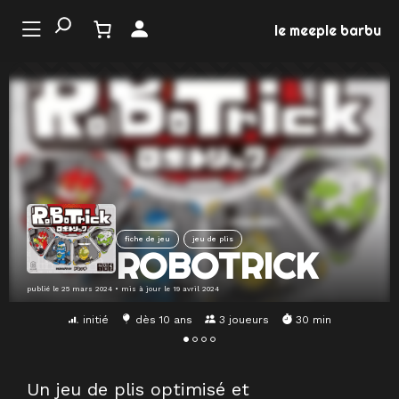
Aller
au
le meeple barbu
contenu
LE
ONDE
U JEU
EMENTS
fiche de jeu
jeu de plis
MATION
ROBOTRICK
EUX
publié le
25 mars 2024
• mis à jour le
19 avril 2024
initié
dès 10 ans
3 joueurs
30 min
Un jeu de plis optimisé et