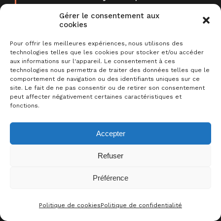
lequel le but sera de trouver des
Gérer le consentement aux
faux sosies (sosisses et sosissons)
cookies
étant l’association de deux
Pour offrir les meilleures expériences, nous utilisons des
personnalités !
technologies telles que les cookies pour stocker et/ou accéder
aux informations sur l'appareil. Le consentement à ces
technologies nous permettra de traiter des données telles que le
comportement de navigation ou des identifiants uniques sur ce
Le jeu
Sosisson
est composé de 50
site. Le fait de ne pas consentir ou de retirer son consentement
sous-bocks !
peut affecter négativement certaines caractéristiques et
fonctions.
On retrouve sur chaque sous-bock :
– 3 Sosisses classés en 3 catégories :
Accepter
Cinéma, Divers (sport, politique) et
Musique
Refuser
– 1 Sosisson
Préférence
0
J’AIME CE JEU !
Politique de cookies
Politique de confidentialité
CONTACT
FACEBOO
THRE
I
C’EST QUOI UN SOSISSE ?