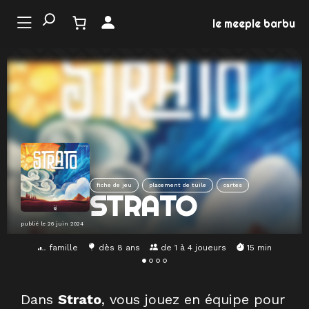
Aller
au
le meeple barbu
contenu
LE
ONDE
U JEU
EMENTS
fiche de jeu
placement de tuile
cartes
MATION
STRATO
EUX
publié le
26 juin 2024
famille
dès 8 ans
de 1 à 4 joueurs
15 min
Dans
Strato
, vous jouez en équipe pour