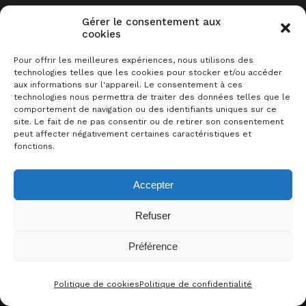
surmonter les défis de plus en plus
Gérer le consentement aux
complexes du jeu. Jonglez avec les
cookies
éléments pour remplir les conditions
Pour offrir les meilleures expériences, nous utilisons des
données avant de manquer de cartes.
technologies telles que les cookies pour stocker et/ou accéder
aux informations sur l'appareil. Le consentement à ces
technologies nous permettra de traiter des données telles que le
Plus en détail, vous placez à tour de
comportement de navigation ou des identifiants uniques sur ce
site. Le fait de ne pas consentir ou de retirer son consentement
rôle une carte sur la table et activez
peut affecter négativement certaines caractéristiques et
son effet respectif. Vous pouvez
fonctions.
déplacer les cartes déjà présentes pour
Accepter
les placer au bon endroit, mais si vous
ne maîtrisez pas les éléments, les
Refuser
effets peuvent se retourner contre
Préférence
vous.
0
J’AIME CE JEU !
Politique de cookies
Politique de confidentialité
CONTACT
FACEBOO
THRE
I