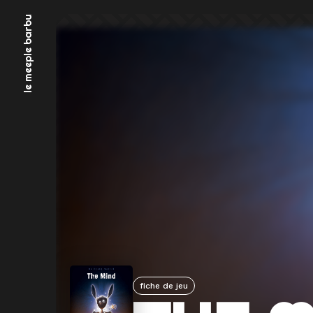
Aller
le meeple barbu
au
contenu
fiche de jeu