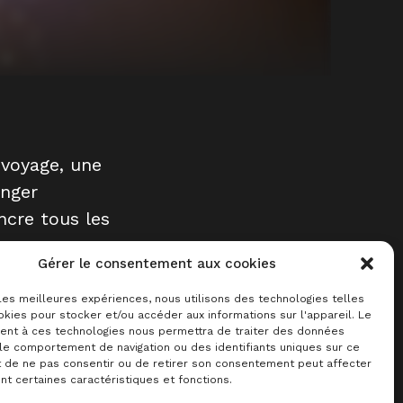
 voyage, une
anger
ncre tous les
Gérer le consentement aux cookies
 100, et
 les meilleures expériences, nous utilisons des technologies telles
x de jeu avec
kies pour stocker et/ou accéder aux informations sur l'appareil. Le
nt à ces technologies nous permettra de traiter des données
e main de
 le comportement de navigation ou des identifiants uniques sur ce
it de ne pas consentir ou de retirer son consentement peut affecter
deux cartes
t certaines caractéristiques et fonctions.
es au centre