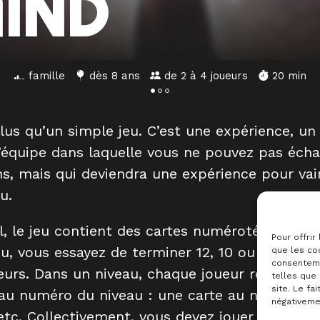
IND
famille
dès 8 ans
de 2 à 4 joueurs
20 min
plus qu’un simple jeu. C’est une expérience, un
’équipe dans laquelle vous ne pouvez pas éch
ns, mais qui deviendra une expérience pour vai
u.
l, le jeu contient des cartes numérotées de 1 à
Pour offrir
u, vous essayez de terminer 12, 10 ou 8 niveau
que les coo
consenteme
ueurs. Dans un niveau, chaque joueur reçoit un
telles que
site. Le fa
 au numéro du niveau : une carte au niveau 1, 
négativemen
etc. Collectivement, vous devez jouer ces cart