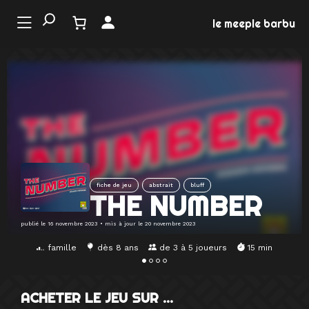
Aller
au
le meeple barbu
contenu
LE
ONDE
U JEU
EMENTS
fiche de jeu
abstrait
bluff
MATION
THE NUMBER
EUX
publié le
16 novembre 2023
• mis à jour le
20 novembre 2023
famille
dès 8 ans
de 3 à 5 joueurs
15 min
ACHETER LE JEU SUR …