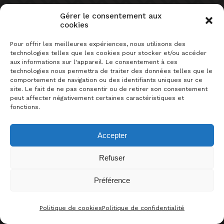
Gérer le consentement aux
cookies
Pour offrir les meilleures expériences, nous utilisons des
SUR LE MÊME SUJET
technologies telles que les cookies pour stocker et/ou accéder
aux informations sur l'appareil. Le consentement à ces
technologies nous permettra de traiter des données telles que le
comportement de navigation ou des identifiants uniques sur ce
site. Le fait de ne pas consentir ou de retirer son consentement
peut affecter négativement certaines caractéristiques et
fonctions.
Accepter
hypomètre
sélection
HYPOMÈTRE DE LA VILLA DES
Refuser
JEUX 2E ÉDITION
Préférence
0
J’AIME CE JEU !
Politique de cookies
Politique de confidentialité
CONTACT
FACEBOO
THRE
I