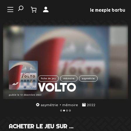
Aller
au
le meeple barbu
contenu
LE
ONDE
U JEU
EMENTS
fiche de jeu
mémoire
asymétrie
MATION
VOLTO
EUX
publié le
13 décembre 2023
asymétrie
mémoire
2022
ACHETER LE JEU SUR …