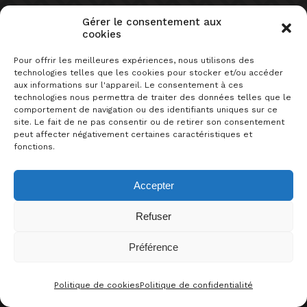
Gérer le consentement aux
cookies
Pour offrir les meilleures expériences, nous utilisons des
PLUS DE LIENS
technologies telles que les cookies pour stocker et/ou accéder
aux informations sur l'appareil. Le consentement à ces
technologies nous permettra de traiter des données telles que le
MYLUDO
comportement de navigation ou des identifiants uniques sur ce
site. Le fait de ne pas consentir ou de retirer son consentement
SUR LE MÊME SUJET
peut affecter négativement certaines caractéristiques et
fonctions.
Accepter
Refuser
Préférence
0
J’AIME CE JEU !
Politique de cookies
Politique de confidentialité
sélection
à la une
CONTACT
FACEBOO
THRE
I
LES JEUX INCASSABLES