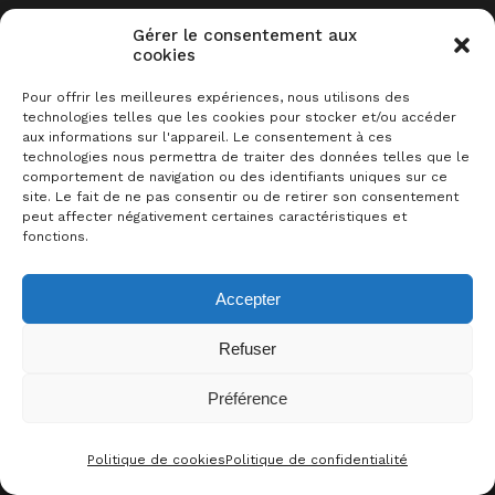
Gérer le consentement aux
Sommaire
cookies
Description
Pour offrir les meilleures expériences, nous utilisons des
technologies telles que les cookies pour stocker et/ou accéder
Acheter le jeu sur …
aux informations sur l'appareil. Le consentement à ces
technologies nous permettra de traiter des données telles que le
Plus de liens
comportement de navigation ou des identifiants uniques sur ce
site. Le fait de ne pas consentir ou de retirer son consentement
Sur le même sujet
peut affecter négativement certaines caractéristiques et
fonctions.
Les commentaires
Accepter
Refuser
DESCRIPTION
Préférence
0
J’AIME CE JEU !
Politique de cookies
Politique de confidentialité
Dans un futur lointain, le système
CONTACT
FACEBOO
THRE
I