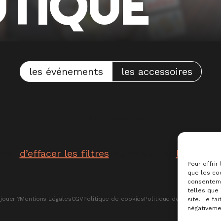
UTIQUE
les événements
les accessoires
Aucun résultat
ayer
d’effacer les filtres
ou consulter
l’accueil
Pour offrir
que les coo
consenteme
telles que
jouer ?
Mentions Légales
CGV
Politique de cookies
Politique de confidentiali
site. Le fa
négativemen