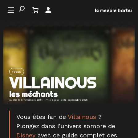
Aller
au
le meeple barbu
contenu
LE
ONDE
U JEU
EMENTS
focus
VILLAINOUS
MATION
les méchants
EUX
publié le
6 novembre 2024
• mis à jour le
22 septembre 2025
Vous êtes fan de
Villainous
?
Plongez dans l’univers sombre de
Disney
avec ce guide complet des