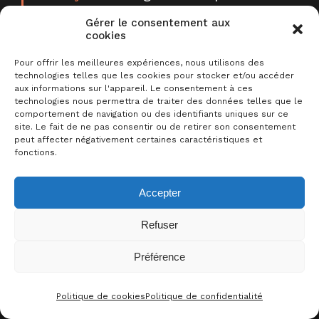
Méchants
les plus célèbres.
Gérer le consentement aux
cookies
Pour offrir les meilleures expériences, nous utilisons des
technologies telles que les cookies pour stocker et/ou accéder
aux informations sur l'appareil. Le consentement à ces
technologies nous permettra de traiter des données telles que le
comportement de navigation ou des identifiants uniques sur ce
site. Le fait de ne pas consentir ou de retirer son consentement
peut affecter négativement certaines caractéristiques et
fonctions.
Accepter
Refuser
Sommaire
Préférence
0
Capitaine Crochet
ARTICLE TRÈS COOL !
Cruella d’Enfer
Politique de cookies
Politique de confidentialité
CONTACT
FACEBOO
THRE
I
Dr. Facilier