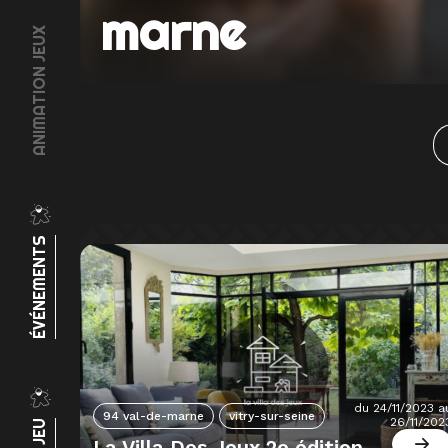
marne
ANIMATION JEUX
ÉVÉNEMENTS
du 24/11/2023 a
94 val-de-marne
vitry-sur-seine
26/11/202
La Villa Des Jeux 2e édition