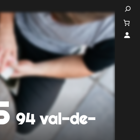
S
94 val-de-