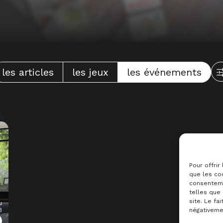
les articles
les jeux
les événements
Pour offrir
que les coo
consenteme
telles que
site. Le fa
u
3
négativemen