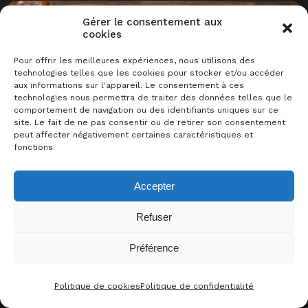
Gérer le consentement aux
cookies
Pour offrir les meilleures expériences, nous utilisons des
technologies telles que les cookies pour stocker et/ou accéder
aux informations sur l'appareil. Le consentement à ces
technologies nous permettra de traiter des données telles que le
comportement de navigation ou des identifiants uniques sur ce
le 24/03/2026
59 nord
saint-andré-lez-lille
site. Le fait de ne pas consentir ou de retirer son consentement
Soirée Jeux de Société @ La Friche – 24
peut affecter négativement certaines caractéristiques et
mars 2026
fonctions.
Accepter
Refuser
Préférence
Politique de cookies
Politique de confidentialité
CONTACT
FACEBOO
THRE
I
le 21/04/2026
59 nord
saint-andré-lez-lille