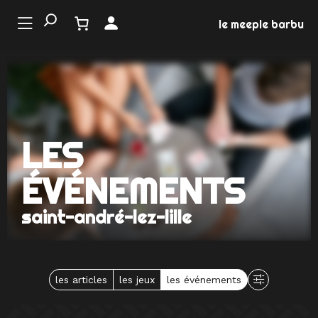
Aller
au
le meeple barbu
contenu
LE
ONDE
U JEU
LES
NEMENTS
ÉVÉNEMENTS
MATION
saint-andré-lez-lille
EUX
les articles
les jeux
les événements