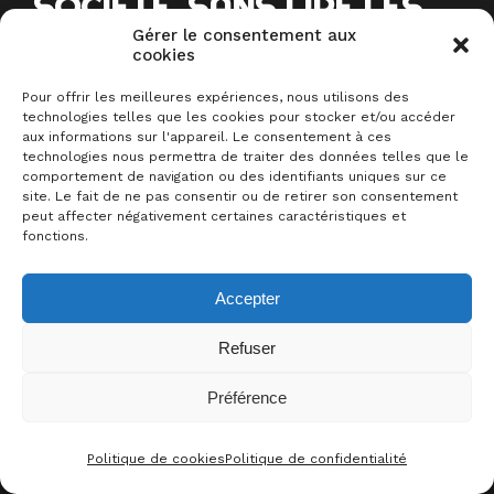
SOCIÉTÉ, SANS LIRE LES
Gérer le consentement aux
RÈGLES, DANS CE LIEU
cookies
TENDANCE !
Pour offrir les meilleures expériences, nous utilisons des
technologies telles que les cookies pour stocker et/ou accéder
aux informations sur l'appareil. Le consentement à ces
Les soirées d’été à
Cageot
technologies nous permettra de traiter des données telles que le
comportement de navigation ou des identifiants uniques sur ce
s’annoncent épiques !
site. Le fait de ne pas consentir ou de retirer son consentement
peut affecter négativement certaines caractéristiques et
fonctions.
Préparez-vous à une immersion
ludique où
chaque table trouvera
Accepter
son bonheur
.
Refuser
Jeux rapides, défis stratégiques,
éclats de rire garantis…
Le Meeple
Préférence
+2
J’Y ÉTAIS !
Barbu
,
votre sommelier du jeu
,
sera là pour vous dénicher la perle
Politique de cookies
Politique de confidentialité
CONTACT
FACEBOO
THRE
I
rare et vous initier en un clin d’œil.