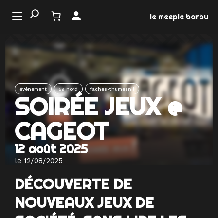
Aller
au
le meeple barbu
contenu
LE
NDE
 JEU
événement
59 nord
faches-thumesnil
SOIRÉE JEUX @
NEMENTS
CAGEOT
MATION
12 août 2025
EUX
le 12/08/2025
DÉCOUVERTE DE
NOUVEAUX JEUX DE