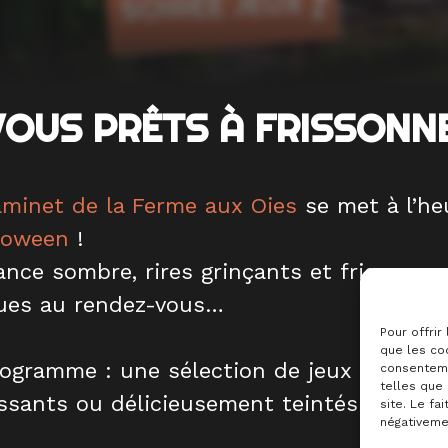
VOUS PRÊTS À FRISSONN
aminet de la Ferme aux Oies
se met à l’he
loween
!
nce sombre, rires grinçants et frissons
ues au rendez-vous…
Pour offrir
que les coo
ogramme : une sélection de jeux mystéri
consenteme
telles que
ssants ou délicieusement teintés d’humo
site. Le fa
négativemen