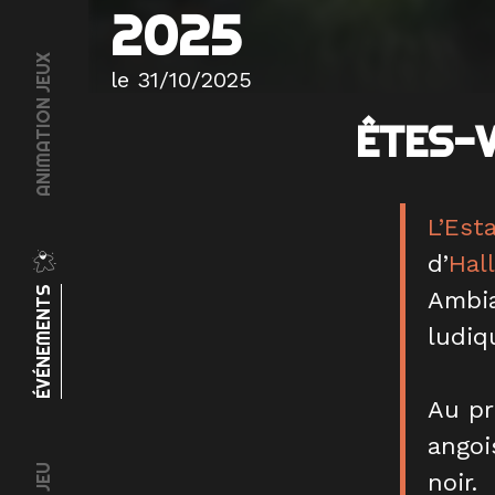
2025
ANIMATION JEUX
le 31/10/2025
ÊTES-
L’Est
d’
Hal
ÉVÉNEMENTS
Ambia
ludiq
Au pr
angoi
noir.