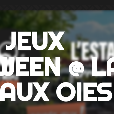
 JEUX
WEEN @ L
AUX OIES