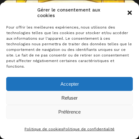
Gérer le consentement aux
cookies
Pour offrir les meilleures expériences, nous utilisons des
technologies telles que les cookies pour stocker et/ou accéder
aux informations sur l'appareil. Le consentement à ces
technologies nous permettra de traiter des données telles que le
comportement de navigation ou des identifiants uniques sur ce
site. Le fait de ne pas consentir ou de retirer son consentement
10/2025
bluff
anticipation
peut affecter négativement certaines caractéristiques et
Pépite
fonctions.
Acheter un jeu
C’est l’heure de jouer ?
Mentions Légales
CGV
Accepter
Politique de cookies
Politique de confidentialité
Contact
© Le Meeple Barbu 2026
Refuser
Préférence
Politique de cookies
Politique de confidentialité
CONTACT
FACEBOO
THRE
I