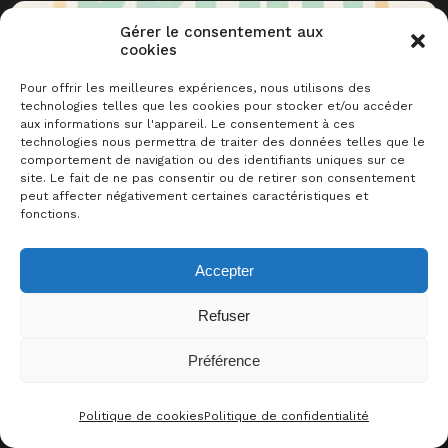
Gérer le consentement aux
cookies
Pour offrir les meilleures expériences, nous utilisons des
technologies telles que les cookies pour stocker et/ou accéder
aux informations sur l'appareil. Le consentement à ces
technologies nous permettra de traiter des données telles que le
comportement de navigation ou des identifiants uniques sur ce
site. Le fait de ne pas consentir ou de retirer son consentement
12/2025
cartes
défausse
peut affecter négativement certaines caractéristiques et
Prout
fonctions.
Accepter
Refuser
Préférence
Politique de cookies
Politique de confidentialité
CONTACT
FACEBOO
THRE
I
2024
combinaison
cartes
défausse