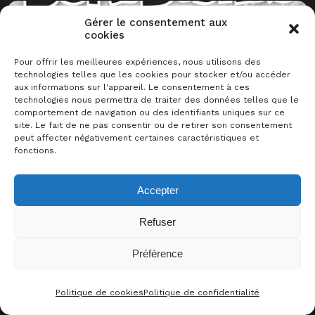
Gérer le consentement aux
cookies
Pour offrir les meilleures expériences, nous utilisons des
technologies telles que les cookies pour stocker et/ou accéder
aux informations sur l'appareil. Le consentement à ces
technologies nous permettra de traiter des données telles que le
comportement de navigation ou des identifiants uniques sur ce
site. Le fait de ne pas consentir ou de retirer son consentement
2024
coopération
communication restreinte
déduction
évolutif
peut affecter négativement certaines caractéristiques et
Bomb Busters
fonctions.
Acheter un jeu
C’est l’heure de jouer ?
Mentions Légales
CGV
Accepter
Politique de cookies
Politique de confidentialité
Contact
© Le Meeple Barbu 2026
Refuser
Préférence
Politique de cookies
Politique de confidentialité
CONTACT
FACEBOO
THRE
I