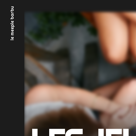
Aller
le meeple barbu
au
contenu