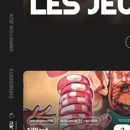
LES JE
ANIMATION JEUX
ÉVÉNEMENTS
11/202
jeu d’adresse
ambiance
rapidité
Sifflard