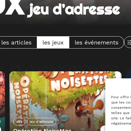
UX
jeu d’adresse
les articles
les jeux
les événements
Pour offrir
que les coo
consenteme
telles que
site. Le fa
5
2024
dés
jeu d’adresse
négativemen
Opération Noisettes