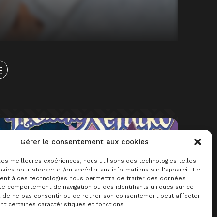
Gérer le consentement aux cookies
 les meilleures expériences, nous utilisons des technologies telles
kies pour stocker et/ou accéder aux informations sur l'appareil. Le
nt à ces technologies nous permettra de traiter des données
 le comportement de navigation ou des identifiants uniques sur ce
it de ne pas consentir ou de retirer son consentement peut affecter
2015
jeu d’adresse
mémoire
t certaines caractéristiques et fonctions.
Maître Renard