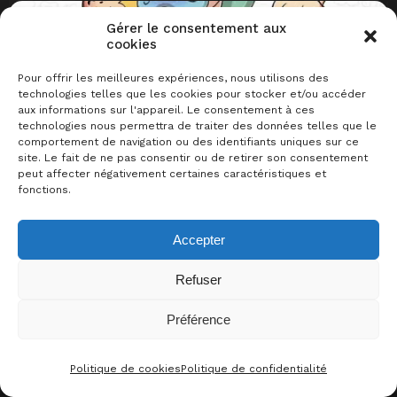
Gérer le consentement aux
cookies
Pour offrir les meilleures expériences, nous utilisons des
technologies telles que les cookies pour stocker et/ou accéder
aux informations sur l'appareil. Le consentement à ces
technologies nous permettra de traiter des données telles que le
comportement de navigation ou des identifiants uniques sur ce
site. Le fait de ne pas consentir ou de retirer son consentement
09/2025
jeu de plis
équipe
cartes
peut affecter négativement certaines caractéristiques et
Moustache
fonctions.
Accepter
Refuser
Préférence
Politique de cookies
Politique de confidentialité
CONTACT
FACEBOO
THRE
I
04/2026
équipe
bluff
cartes